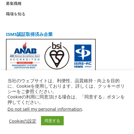
募集職種
職場を知る
ISMS認証取得済み企業
当社のウェブサイトは、利便性、品質維持・向上を目的
に、Cookieを使用しております。詳しくは、クッキーポリ
シーをご参照ください。
Cookieの利用に同意頂ける場合は、「同意する」ボタンを
データポリシー
広告の品質確保
押してください。
Do not sell my personal information
.
コンプライアンス等の相談
お問い合わせ
Cookieの設定
同意する
Copyright © 株式会社トーチライト（Torchlight Inc.） All Rights Reserved.