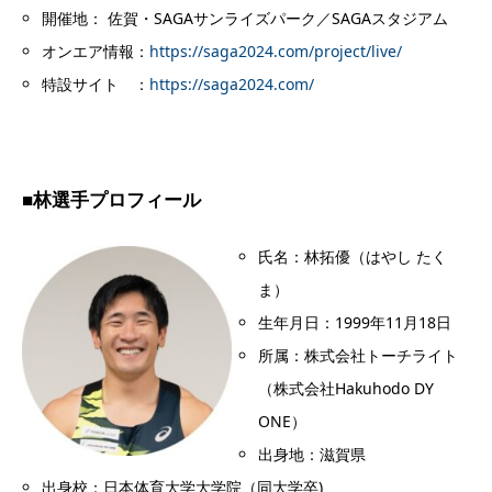
開催地：
佐賀・SAGAサンライズパーク／SAGAスタジアム
オンエア情報：
https://saga2024.com/project/live/
特設サイト ：
https://saga2024.com/
■
林選手プロフィール
氏名：
林拓優（はやし たく
ま）
生年月日：
1999年11月18日
所属：株式会社トーチライト
（株式会社
Hakuhodo DY
ONE
）
出身地：滋賀県
出身校：日本体育大学大学院（同大学卒)